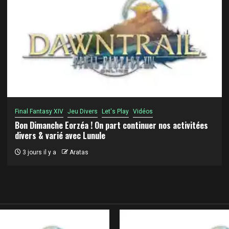
Final Fantasy XIV
Jeu Divers
Let's Play
Vidéos
Bon Dimanche Eorzéa ! On part continuer nos activitées
divers & varié avec Lunule
3 jours il y a
Aratas