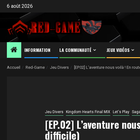
Aller
6 août 2026
au
contenu
INFORMATION
LA COMMUNAUTÉ
JEUX VIDÉOS
Accueil
Red-Game
Jeu Divers
[EP.02] L’aventure nous voilà ! En ro
Jeu Divers
Kingdom Hearts Final MIX
Let's Play
Saga
[EP.02] L’aventure nous
difficile)