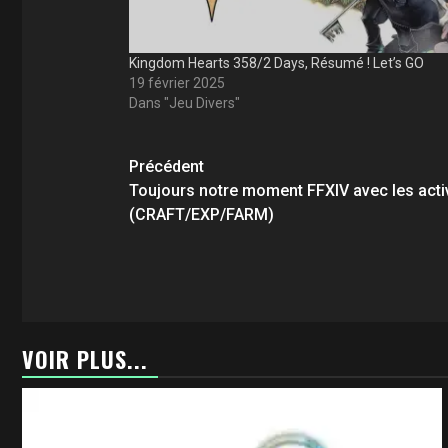
Kingdom Hearts 358/2 Days, Résumé ! Let’s GO
19 février 2025
Dans "Jeu Divers"
Navigation
Précédent
d’article
Toujours notre moment FFXIV avec les acti
(CRAFT/EXP/FARM)
VOIR PLUS...