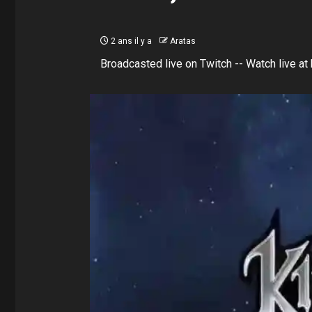
2 ans il y a
Aratas
Broadcasted live on Twitch -- Watch live at