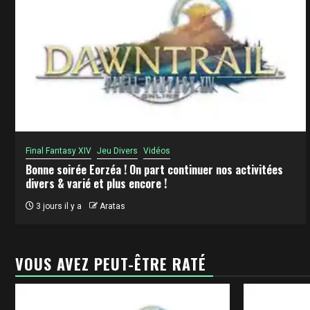
Final Fantasy XIV
Jeu Divers
Vidéos
Bonne soirée Eorzéa ! On part continuer nos activitées
divers & varié et plus encore !
3 jours il y a
Aratas
VOUS AVEZ PEUT-ÊTRE RATÉ