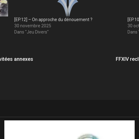
[EP.12] – On approche du dénouement ?
[EP.1
30 novembre 2025
30 oc
Dans "Jeu Divers"
Dans 
vitées annexes
FFXIV rec