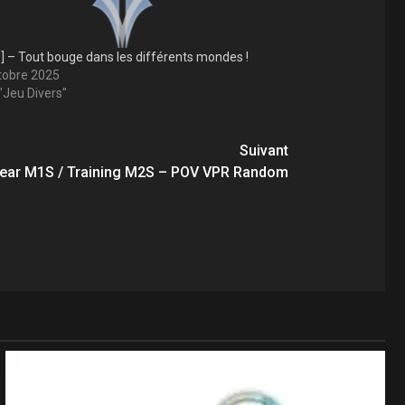
0] – Tout bouge dans les différents mondes !
tobre 2025
"Jeu Divers"
Suivant
lear M1S / Training M2S – POV VPR Random