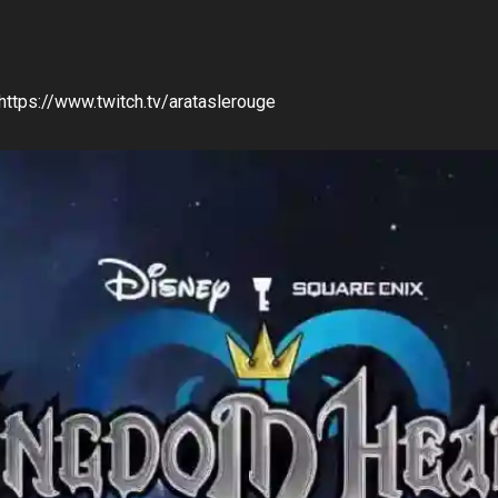
 https://www.twitch.tv/arataslerouge