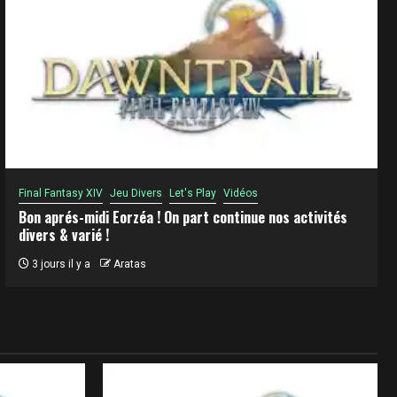
Final Fantasy XIV
Jeu Divers
Let's Play
Vidéos
Bon aprés-midi Eorzéa ! On part continue nos activités
divers & varié !
3 jours il y a
Aratas