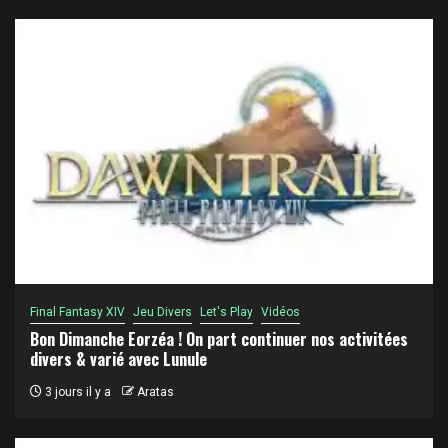
Final Fantasy XIV
Jeu Divers
Let's Play
Vidéos
Bon Dimanche Eorzéa ! On part continuer nos activitées
divers & varié avec Lunule
3 jours il y a
Aratas