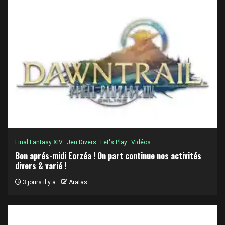
Final Fantasy XIV
Jeu Divers
Let's Play
Vidéos
Bon aprés-midi Eorzéa ! On part continue nos activités
divers & varié !
3 jours il y a
Aratas