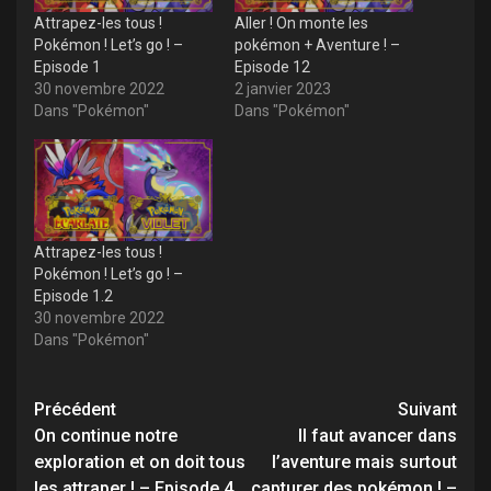
Attrapez-les tous !
Aller ! On monte les
Pokémon ! Let’s go ! –
pokémon + Aventure ! –
Episode 1
Episode 12
30 novembre 2022
2 janvier 2023
Dans "Pokémon"
Dans "Pokémon"
Attrapez-les tous !
Pokémon ! Let’s go ! –
Episode 1.2
30 novembre 2022
Dans "Pokémon"
Navigation
Précédent
Suivant
d’article
On continue notre
Il faut avancer dans
exploration et on doit tous
l’aventure mais surtout
les attraper ! – Episode 4
capturer des pokémon ! –