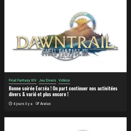
Final Fantasy XIV
Jeu Divers
Vidéos
Bonne soirée Eorzéa ! On part continuer nos activitées
divers & varié et plus encore !
4 jours il y a
Aratas