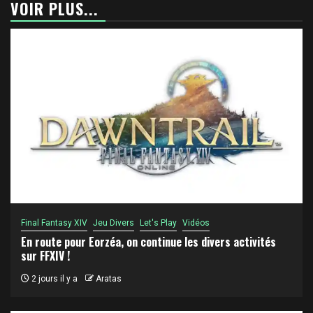
VOIR PLUS...
Final Fantasy XIV
Jeu Divers
Let's Play
Vidéos
En route pour Eorzéa, on continue les divers activités
sur FFXIV !
2 jours il y a
Aratas