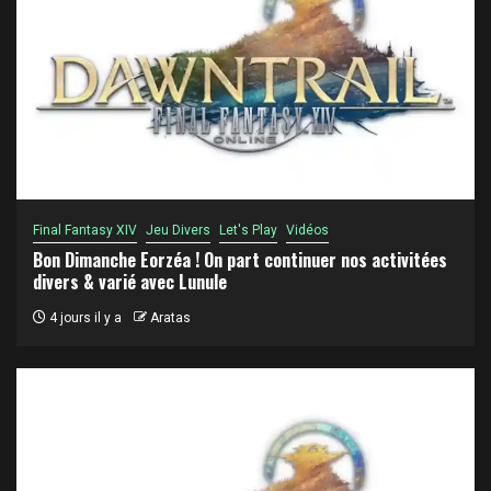
Final Fantasy XIV
Jeu Divers
Let's Play
Vidéos
Bon Dimanche Eorzéa ! On part continuer nos activitées
divers & varié avec Lunule
4 jours il y a
Aratas