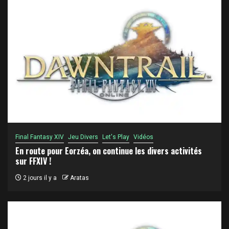
Final Fantasy XIV
Jeu Divers
Let's Play
Vidéos
En route pour Eorzéa, on continue les divers activités
sur FFXIV !
2 jours il y a
Aratas