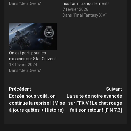
Dans "Jeu Divers"
nos farm tranquillement !
7 février 2026
Dans "Final Fantasy XIV"
On est parti pour les
missions sur Star Citizen !
18 février 2024
Dans "Jeu Divers"
Navigation
Précédent
Suivant
d’article
Eorzéa nous voilà, on
La suite de notre avancée
continue la reprise ! (Mise
sur FFXIV ! Le chat rouge
à jours quêtes + Histoire)
fait son retour ! [FIN 7.3]