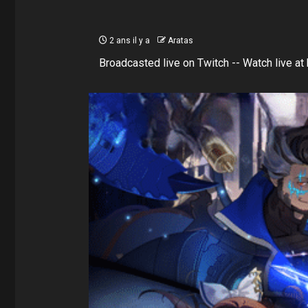
2 ans il y a
Aratas
Broadcasted live on Twitch -- Watch live at