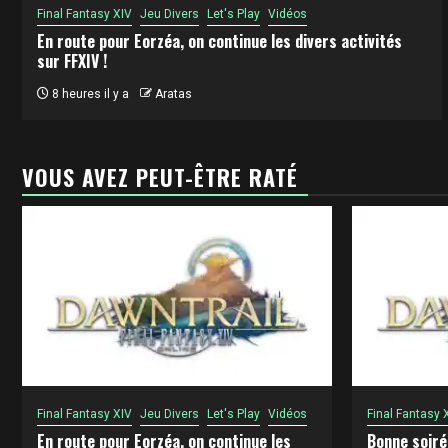
Final Fantasy XIV
Jeu Divers
Let's Play
Vidéos
En route pour Eorzéa, on continue les divers activités
sur FFXIV !
8 heures il y a
Aratas
VOUS AVEZ PEUT-ÊTRE RATÉ
Final Fantasy XIV
Jeu Divers
Let's Play
Vidéos
Final Fantasy 
En route pour Eorzéa, on continue les
Bonne soiré