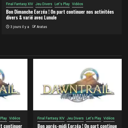
Final Fantasy XIV
Jeu Divers
Let's Play
Vidéos
Bon Dimanche Eorzéa ! On part continuer nos activitées
divers & varié avec Lunule
3 jours il y a
Aratas
 Play
Vidéos
Final Fantasy XIV
Jeu Divers
Let's Play
Vidéos
t continuer
Bon aprés-midi Eorzéa ! On part continue