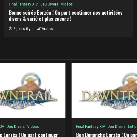
Final Fantasy XIV
Jeu Divers
Vidéos
Bonne soirée Eorzéa ! On part continuer nos activitées
divers & varié et plus encore !
3 jours il y a
Aratas
XIV
Jeu Divers
Vidéos
Final Fantasy XIV
Jeu Divers
Let's
e Eorzéa ! On part continuer
Bon Dimanche Eorzéa ! On par