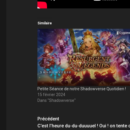
Similaire
Petite Séance de notre Shadowverse Quotidien !
15 février 2024
Dans "Shadowverse"
Navigation
Précédent
d’article
C’est l’heure du-du-duuuuel ! Oui ! on tente