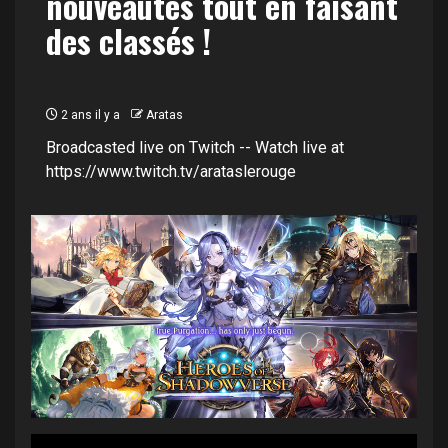
nouveautés tout en faisant
des classés !
2 ans il y a
Aratas
Broadcasted live on Twitch -- Watch live at
https://www.twitch.tv/arataslerouge