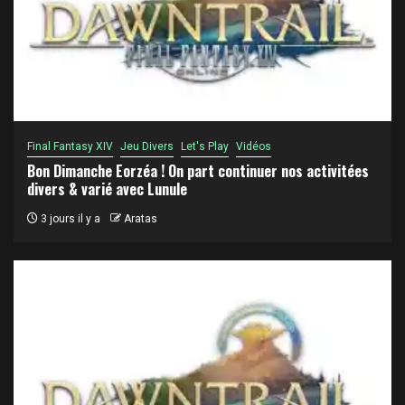
Final Fantasy XIV
Jeu Divers
Let's Play
Vidéos
Bon Dimanche Eorzéa ! On part continuer nos activitées
divers & varié avec Lunule
3 jours il y a
Aratas