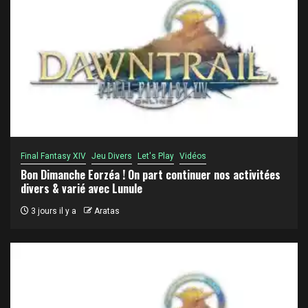
Final Fantasy XIV
Jeu Divers
Let's Play
Vidéos
Bon Dimanche Eorzéa ! On part continuer nos activitées
divers & varié avec Lunule
3 jours il y a
Aratas