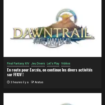
Final Fantasy XIV
Jeu Divers
Let's Play
Vidéos
En route pour Eorzéa, on continue les divers activités
sur FFXIV !
3 heures il y a
Aratas