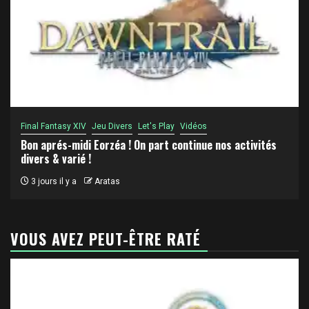
Final Fantasy XIV
Jeu Divers
Let's Play
Vidéos
Bon aprés-midi Eorzéa ! On part continue nos activités
divers & varié !
3 jours il y a
Aratas
VOUS AVEZ PEUT-ÊTRE RATÉ