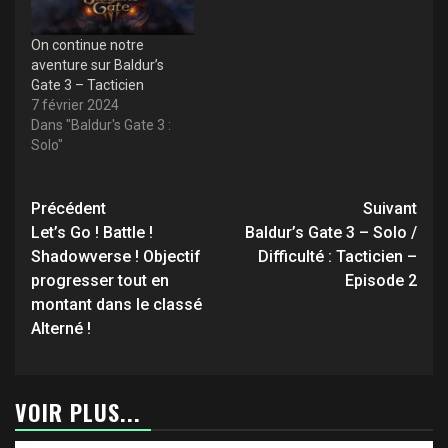
On continue notre
aventure sur Baldur’s
Gate 3 – Tacticien
7 février 2024
Dans "Baldur's Gate 3 :
Solo"
Navigation
Précédent
Suivant
d’article
Let’s Go ! Battle !
Baldur’s Gate 3 – Solo /
Shadowverse ! Objectif
Difficulté : Tacticien –
progresser tout en
Episode 2
montant dans le classé
Alterné !
VOIR PLUS...