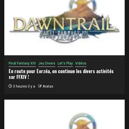
Final Fantasy XIV
Jeu Divers
Let's Play
Vidéos
En route pour Eorzéa, on continue les divers activités
sur FFXIV !
3 heures il y a
Aratas