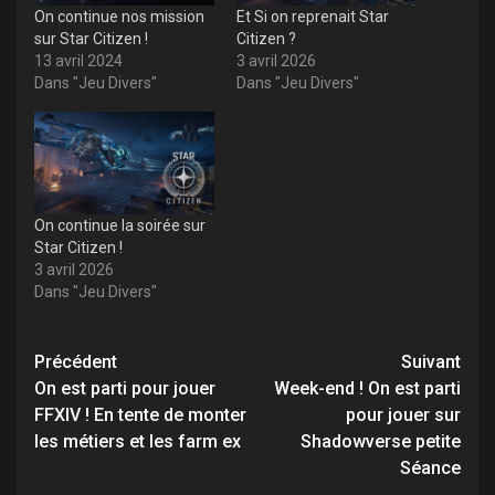
On continue nos mission
Et Si on reprenait Star
sur Star Citizen !
Citizen ?
13 avril 2024
3 avril 2026
Dans "Jeu Divers"
Dans "Jeu Divers"
On continue la soirée sur
Star Citizen !
3 avril 2026
Dans "Jeu Divers"
Navigation
Précédent
Suivant
d’article
On est parti pour jouer
Week-end ! On est parti
FFXIV ! En tente de monter
pour jouer sur
les métiers et les farm ex
Shadowverse petite
Séance