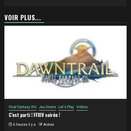
VOIR PLUS...
Final Fantasy XIV
Jeu Divers
Let's Play
Vidéos
C’est parti ! FFXIV soirée !
6 heures il y a
Aratas