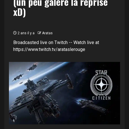
(un peu galére la reprise
xD)
2 ans il y a
Aratas
Broadcasted live on Twitch -- Watch live at
https://www.twitch.tv/arataslerouge