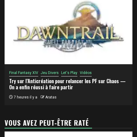
Final Fantasy XIV
Jeu Divers
Let's Play
Vidéos
Try sur l’Anticréation pour relancer les PF sur Chaos —
On a enfin réussi à faire partir
7 heures il y a
Aratas
VOUS AVEZ PEUT-ÊTRE RATÉ