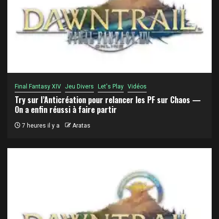
Final Fantasy XIV
Jeu Divers
Let's Play
Vidéos
Try sur l’Anticréation pour relancer les PF sur Chaos —
On a enfin réussi à faire partir
7 heures il y a
Aratas