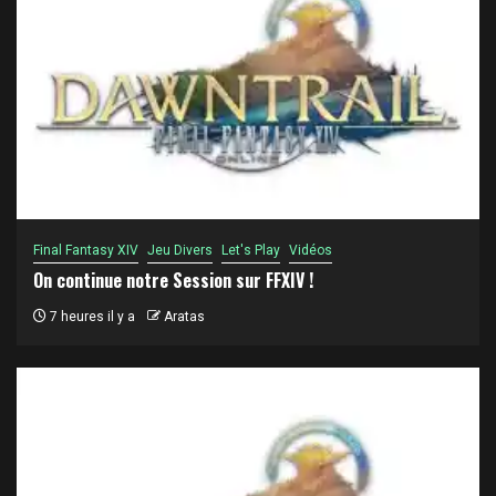
Final Fantasy XIV
Jeu Divers
Let's Play
Vidéos
On continue notre Session sur FFXIV !
7 heures il y a
Aratas