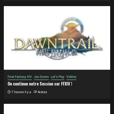
Final Fantasy XIV
Jeu Divers
Let's Play
Vidéos
On continue notre Session sur FFXIV !
7 heures il y a
Aratas