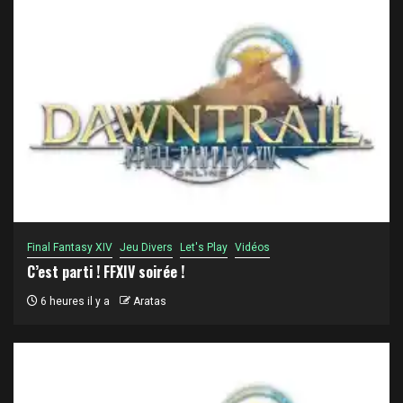
Final Fantasy XIV
Jeu Divers
Let's Play
Vidéos
C’est parti ! FFXIV soirée !
6 heures il y a
Aratas