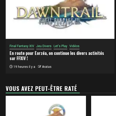
Final Fantasy XIV
Jeu Divers
Let's Play
Vidéos
En route pour Eorzéa, on continue les divers activités
sur FFXIV !
19 heures il y a
Aratas
VOUS AVEZ PEUT-ÊTRE RATÉ