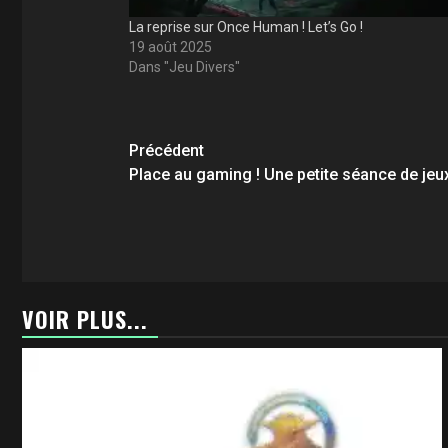
La reprise sur Once Human ! Let’s Go !
19 août 2025
Dans "Jeu Divers"
Navigation
Précédent
d’article
Place au gaming ! Une petite séance de je
VOIR PLUS...