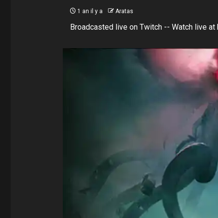
1 an il y a
Aratas
Broadcasted live on Twitch -- Watch live at