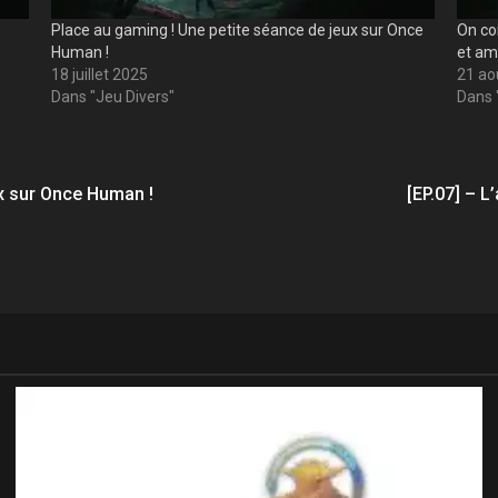
Place au gaming ! Une petite séance de jeux sur Once
On co
Human !
et amé
18 juillet 2025
21 ao
Dans "Jeu Divers"
Dans 
ux sur Once Human !
[EP.07] – L