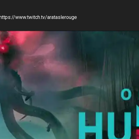
 https://www.twitch.tv/arataslerouge