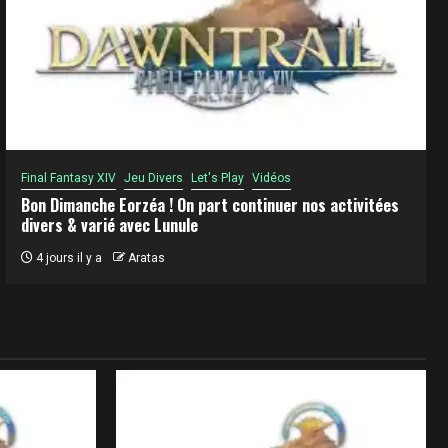
Final Fantasy XIV
Jeu Divers
Let's Play
Vidéos
Bon Dimanche Eorzéa ! On part continuer nos activitées
divers & varié avec Lunule
4 jours il y a
Aratas