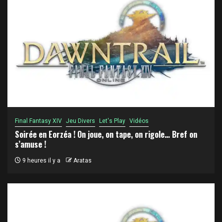
Final Fantasy XIV
Jeu Divers
Let's Play
Vidéos
Soirée en Eorzéa ! On joue, on tape, on rigole… Bref on
s’amuse !
9 heures il y a
Aratas