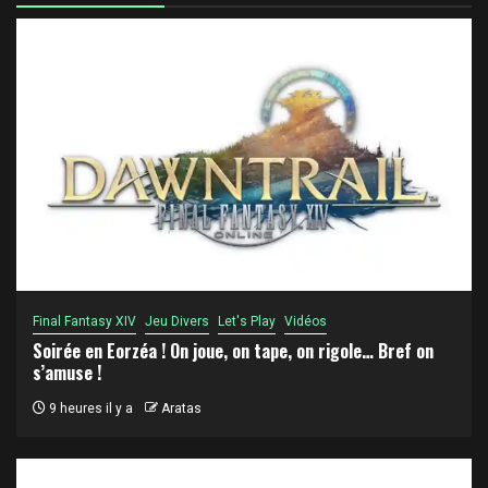
Final Fantasy XIV
Jeu Divers
Let's Play
Vidéos
Soirée en Eorzéa ! On joue, on tape, on rigole… Bref on
s’amuse !
9 heures il y a
Aratas