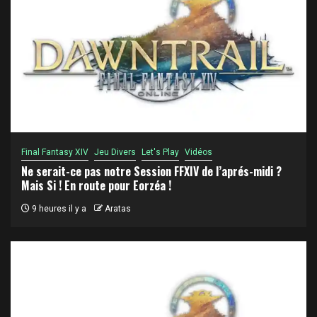
Final Fantasy XIV
Jeu Divers
Let's Play
Vidéos
Ne serait-ce pas notre Session FFXIV de l’aprés-midi ?
Mais Si ! En route pour Eorzéa !
9 heures il y a
Aratas