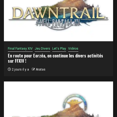
Final Fantasy XIV
Jeu Divers
Let's Play
Vidéos
En route pour Eorzéa, on continue les divers activités
sur FFXIV !
2 jours il y a
Aratas