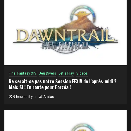
Final Fantasy XIV
Jeu Divers
Let's Play
Vidéos
Ne serait-ce pas notre Session FFXIV de l’aprés-midi ?
Mais Si ! En route pour Eorzéa !
9 heures il y a
Aratas