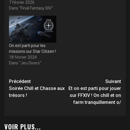
7 février 2026
Dans "Final Fantasy XIV"
On est parti pour les
missions sur Star Citizen !
18 février 2024
Dans "Jeu Divers"
Navigation
Précédent
Suivant
d’article
Soirée Chill et Chasse aux
Et on est parti pour jouer
trésors !
sur FFXIV ! On chill et on
farm tranquillement o/
VOIR PLUS...